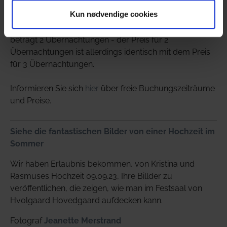
Festsaal gibt.
Kun nødvendige cookies
Die Mindestmietdauer für den Hvolgaard Hovedgaard
beträgt 2 Übernachtungen - der Preis für 2
Übernachtungen ist allerdings identisch mit dem Preis
für 3 Übernachtungen.
Informieren Sie sich
hier
über freie Buchungszeiträume
und Preise.
Siehe die fantastischen Bilder von einer Hochzeit im
Sommer
Wir haben Erlaubnis bekommen, von Kristina und
Rasmuses Hochzeit 09.09.23, Ihre Billder zu
veröffentlichen, die zeigen, wie man im Festsaal von
Hvolgaard Hovedgaard aufdecken kann.
Fotograf
Jeanette Merstrand