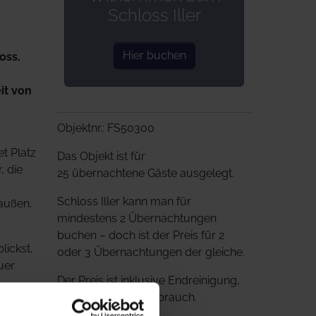
Schloss Iller
Hier buchen
oss.
it von
Objektnr.: FS50300
t Platz
Das Objekt ist für
, die
25 übernachtene Gäste ausgelegt.
Schloss Iller kann man für
außen.
mindestens 2 Übernachtungen
buchen – doch ist der Preis für 2
lickst,
oder 3 Übernachtungen der gleiche.
uer
Der Preis ist inklusive Endreinigung,
aber eksklusive Verbrauch.