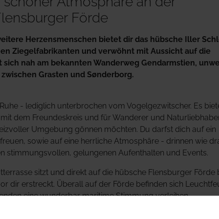
r, schöner Atmosphäre an der
 Flensburger Förde
weitere Herzensmenschen bietet dir das hübsche Iller Schl
en Ziegelfabrikanten und verwöhnt mit Aussicht auf die
ndet sich nah am bekannten Wanderweg Gendarmstien, unwe
 zwischen Grasten und Sønderborg.
 Ruhe - lediglich unterbrochen vom Vogelgezwitscher. Es biete
g mit dem Freundeskreis und für Wanderer und Naturliebhaber
reizvoller Umgebung gönnen möchten. Du darfst dich auf ein
freuen, sowie auf eine herrliche Atmosphäre - drinnen wie dr
en stimmungsvollen, gelungenen Aufenthalten und Events.
tterrasse sitzt und direkt auf die hübsche Flensburger Förde b
 vor dir erstreckt. Überall auf der Förde befinden sich Leuchtfe
enden eine wunderbar maritime Stimmung verleihen.