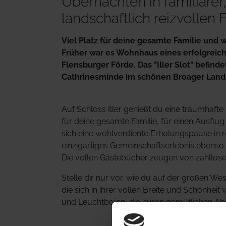
Übernachten in familiäre
landschaftlich reizvollen
Viel Platz für deine gesamte Familie und 
Früher war es Wohnhaus eines erfolgreich
Flensburger Förde. Das "Iller Slot" befi
Cathrinesminde im schönen Broager Land
Auf Schloss Iller genießt du eine traumhafte
für deine gesamte Familie, für einen Ausflu
sich eine wohlverdiente Erholungspause in 
einzigartiges Gemeinschaftserlebnis ebenso 
Die vollen Gästebücher zeugen von zahllos
Stelle dir nur vor, wie du auf der großen Wes
die sich in ihrer vollen Breite und Schönheit
und Leuchtbojen, die euren gemütlichen Ab