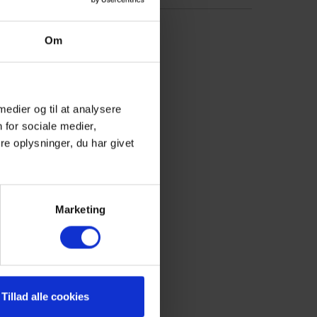
inen
Iller
Om
e und
n,
hen.
en.
 medier og til at analysere
aus
 for sociale medier,
ei
e oplysninger, du har givet
Marketing
Tillad alle cookies