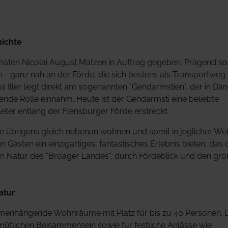
hichte
en Nicolai August Matzen in Auftrag gegeben. Prägend soll
- ganz nah an der Förde, die sich bestens als Transportweg 
ss Iller liegt direkt am sogenannten "Gendarmstien", der in D
nde Rolle einnahm. Heute ist der Gendarmsti eine beliebte
ter entlang der Flensburger Förde erstreckt.
die übrigens gleich nebenan wohnen und somit in jeglicher We
Gästen ein einzigartiges, fantastisches Erlebnis bieten, das
hen Natur des "Broager Landes", durch Fördeblick und den gr
atur
menhängende Wohnräume mit Platz für bis zu 40 Personen. 
ütlichen Beisammensein sowie für festliche Anlässe wie