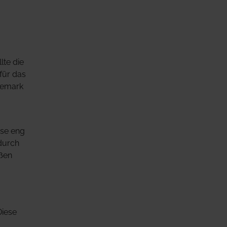
te die
für das
änemark
ise eng
 durch
oßen
Diese