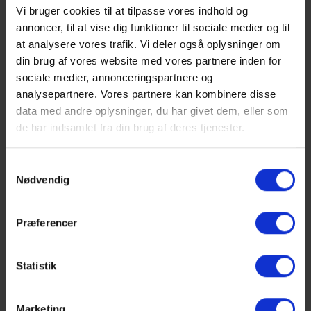
Vi bruger cookies til at tilpasse vores indhold og
annoncer, til at vise dig funktioner til sociale medier og til
at analysere vores trafik. Vi deler også oplysninger om
din brug af vores website med vores partnere inden for
Show larger version
Show larger version
sociale medier, annonceringspartnere og
analysepartnere. Vores partnere kan kombinere disse
data med andre oplysninger, du har givet dem, eller som
de har indsamlet fra din brug af deres tjenester.
Samtykkevalg
Show larger version
Show larger version
Nødvendig
Præferencer
Statistik
1
2
Next
Marketing