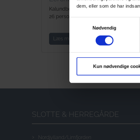
dem, eller som de har indsaml
Kalundborg
Na
26 personer
16 
Samtykkevalg
Nødvendig
Læs mere
L
Kun nødvendige cook
SLOTTE & HERREGÅRDE
Nordjylland/Limfjorden