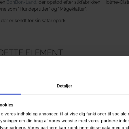
rken
BonBon-Land
, der opstod efter slikfabrikken i Holme-Ols
vne som "Hundeprutter" og "Mågeklatter".
, der er kendt for sin safariepark.
I DETTE ELEMENT
Detaljer
ookies
se vores indhold og annoncer, til at vise dig funktioner til sociale
plysninger om din brug af vores website med vores partnere inden
ndeholme Slot
ysepartnere. Vores partnere kan kombinere disse data med andr