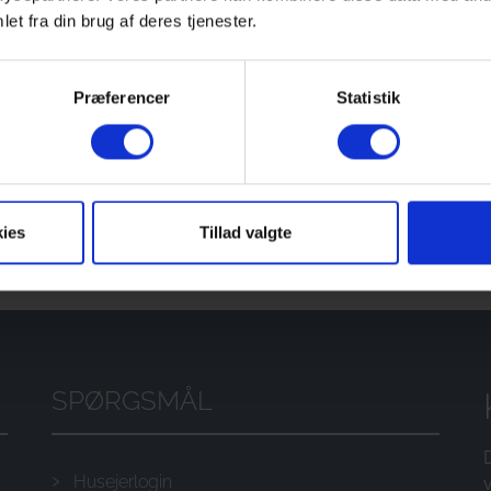
et fra din brug af deres tjenester.
kskov
personer
Præferencer
Statistik
æs mere
ies
Tillad valgte
SPØRGSMÅL
D
Husejerlogin
v