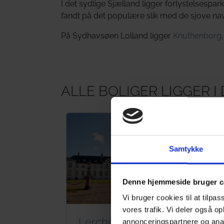
I det sydlige Sjælland ligger forlystelsespa
fandt på det populære slik med de sjove na
På Sydhavsøen Lolland ligger
Knuthenborg
ALLE BOLIGER LIGGER 
Samtykke
Denne hjemmeside bruger c
Vi bruger cookies til at tilpas
vores trafik. Vi deler også o
Lerchenborg Slot
Vi
annonceringspartnere og anal