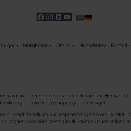
boliger
Muligheder
Om os
Nyhedsbrev
Kontakt
havn, hvor der er oplevelser for hele familien. Her kan du 
miliedag i Tivoli eller en shoppingtur på Strøget.
 der er kendt fra William Shakespeares tragedie om Hamlet. 
lge sagnet sover som en sten indtil Danmark trues af fjender.