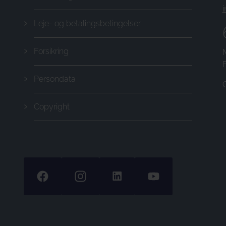
Leje- og betalingsbetingelser
Forsikring
Persondata
Copyright