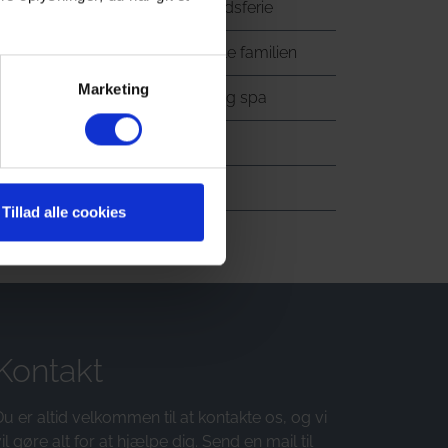
Slot- og herregårdsferie
Store huse for hele familien
Marketing
Huse med pool og spa
Bryllup & fest
Erhverv
Tillad alle cookies
Kontakt
u er altid velkommen til at kontakte os, og vi
il gøre alt for at hjælpe dig. Send en mail til