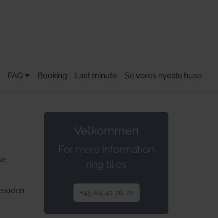
FAQ
Booking
Last minute
Se vores nyeste huse
Velkommen
For mere information
se
ring til os
Desuden
+45 64 41 26 22