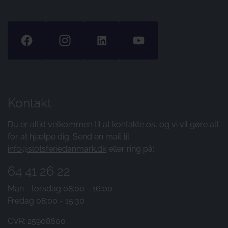
Kontakt
Du er altid velkommen til at kontakte os, og vi vil gøre alt
for at hjælpe dig. Send en mail til
info@slotsferiedanmark.dk
eller ring på:
64 41 26 22
Man - torsdag 08:00 - 16:00
Fredag 08:00 - 15:30
CVR: 25908600