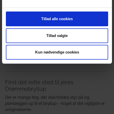
info@slotsferiedanmark.dk
Tillad alle cookies
Tillad valgte
64 41 26 22
Kun nødvendige cookies
Find det rette sted til jeres
Drømmebryllup
Der er mange ting, der skal holdes styr på og
planlægges op til et bryllup - noget af det vigtigste er
omgivelserne.