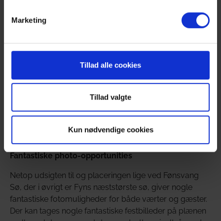
Marketing
Show larger version
Tillad alle cookies
Tillad valgte
Previous
1
2
Kun nødvendige cookies
Fantastiske photo-opportunities
Netop udsigten til og placeringen lige ved Fønsvang
Sø, der i øvrigt er Fyns næststørste sø, giver nogle
fantastiske fotomuligheder for både værter og gæster.
Der kan tages nogle fantastiske festbilleder på plænen