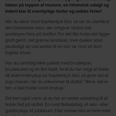
takker på toppen af murene, en himmelsk udsigt og
indeni klar til eventyrlige fester og unikke ferier!
Når du kører mod Sophienlyst Slot, så ser du allerførst
den fantastiske natur, der omgiver slottet ved
landsbyen Føns på Vestfyn. For det lille hvide slot ligger
godt gemt i det grønne landskab, men dukker altså
pludseligt op ved kanten til en stor sø, hvor et stort
fugleliv trives.
Har du samtidig bilen pakket med brudekjole,
brudebuket og en flot habit, fordi du har valgt at holde
dit drømmebryllup på Sophienlyst Slot, så giver det et
sug i maven, når du ankommer til slottet: ”Wow, det er
her, vi skal holde vores bryllup…”
Det kan også være, at du har en anden anledning til at
holde fest på slottet. En rund fødselsdag, et sølv- eller
guldbryllup, et jubilæum. Eller måske blot en ferie med