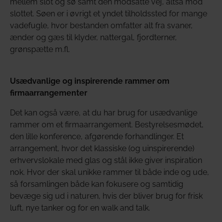
mellem slot og sø samt den modsatte vej, altså mod
slottet. Søen er i øvrigt et yndet tilholdssted for mange
vadefugle, hvor bestanden omfatter alt fra svaner,
ænder og gæs til klyder, nattergal, fjordterner,
grønspætte m.fl.
Usædvanlige og inspirerende rammer om
firmaarrangementer
Det kan også være, at du har brug for usædvanlige
rammer om et firmaarrangement. Bestyrelsesmødet,
den lille konference, afgørende forhandlinger. Et
arrangement, hvor det klassiske (og uinspirerende)
erhvervslokale med glas og stål ikke giver inspiration
nok. Hvor der skal unikke rammer til både inde og ude,
så forsamlingen både kan fokusere og samtidig
bevæge sig ud i naturen, hvis der bliver brug for frisk
luft, nye tanker og for en walk and talk.