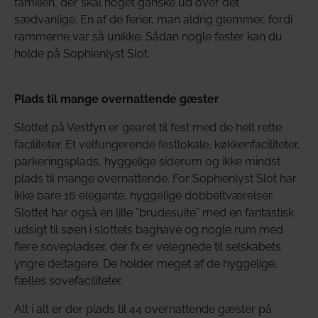
familien, der skal noget ganske ud over det
sædvanlige. En af de ferier, man aldrig glemmer, fordi
rammerne var så unikke. Sådan nogle fester kan du
holde på Sophienlyst Slot.
Plads til mange overnattende gæster
Slottet på Vestfyn er gearet til fest med de helt rette
faciliteter. Et velfungerende festlokale, køkkenfaciliteter,
parkeringsplads, hyggelige siderum og ikke mindst
plads til mange overnattende. For Sophienlyst Slot har
ikke bare 16 elegante, hyggelige dobbeltværelser.
Slottet har også en lille ”brudesuite” med en fantastisk
udsigt til søen i slottets baghave og nogle rum med
flere sovepladser, der fx er velegnede til selskabets
yngre deltagere. De holder meget af de hyggelige,
fælles sovefaciliteter.
Alt i alt er der plads til 44 overnattende gæster på