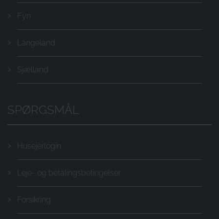
Fyn
Langeland
Sjælland
SPØRGSMÅL
Husejerlogin
Leje- og betalingsbetingelser
Forsikring