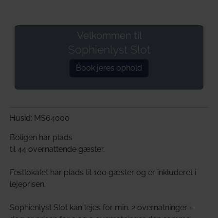
Velkommen til
Sophienlyst Slot
Book jeres ophold
Husid: MS64000
Boligen har plads
til 44 overnattende gæster.
Festlokalet har plads til 100 gæster og er inkluderet i
lejeprisen.
Sophienlyst Slot kan lejes for min. 2 overnatninger –