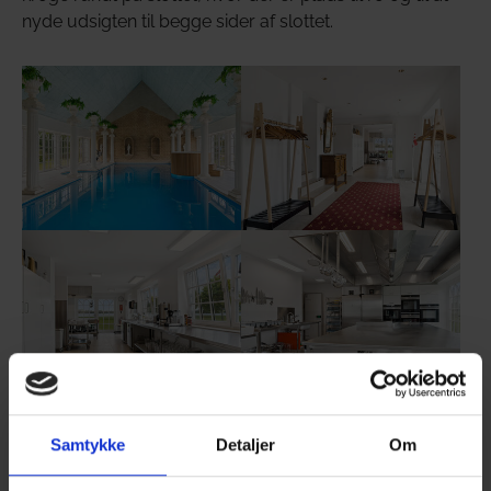
nyde udsigten til begge sider af slottet.
Show larger version
Show larger version
Show larger version
Show larger version
Show larger version
Show larger version
Samtykke
Detaljer
Om