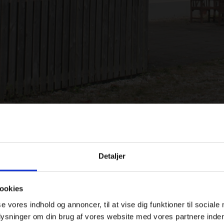
Detaljer
tionsbygning
ookies
historie, i landlige omgivelser kun 7 km fra Fåborg. Boligen 
se vores indhold og annoncer, til at vise dig funktioner til sociale
ne bygning er en tidligere stationsbygning for den tidligere 
plysninger om din brug af vores website med vores partnere inden
en er den tidligere ventesal omdannet til opholdsstue med