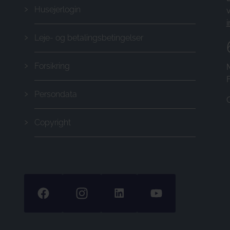
Husejerlogin
v
Leje- og betalingsbetingelser
Forsikring
Persondata
Copyright