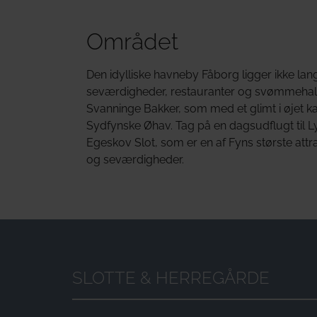
Området
Den idylliske havneby Fåborg ligger ikke lan
seværdigheder, restauranter og svømmehal. S
Svanninge Bakker, som med et glimt i øjet k
Sydfynske Øhav. Tag på en dagsudflugt til 
Egeskov Slot, som er en af Fyns største att
og seværdigheder.
SLOTTE & HERREGÅRDE