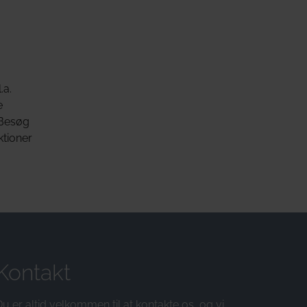
.a.
e
 Besøg
ktioner
Kontakt
u er altid velkommen til at kontakte os, og vi