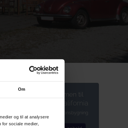
Om
Velkommen til
Hostel California
ligger
historisk stationsbygning
 medier og til at analysere
Fynske
 for sociale medier,