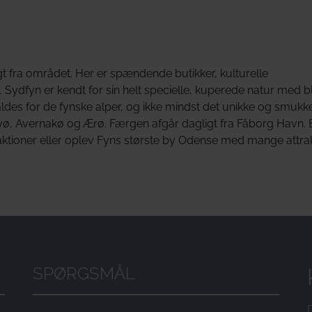
gt fra området. Her er spændende butikker, kulturelle
ydfyn er kendt for sin helt specielle, kuperede natur med bl
aldes for de fynske alper, og ikke mindst det unikke og smukk
Lyø, Avernakø og Ærø. Færgen afgår dagligt fra Fåborg Havn.
raktioner eller oplev Fyns største by Odense med mange attra
SPØRGSMÅL
D