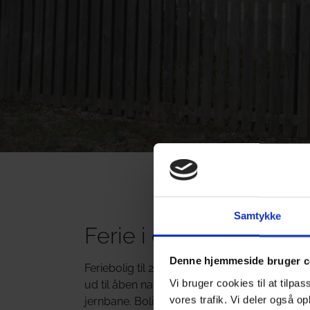
Samtykke
Ferie i den gamle sta
Denne hjemmeside bruger c
Feriebolig til 28 personer med en spændende 
Vi bruger cookies til at tilpas
ud til åben natur og tæt på skovområder. Den
vores trafik. Vi deler også o
jernbane. Boligen er i 2 plan, og i stueetag