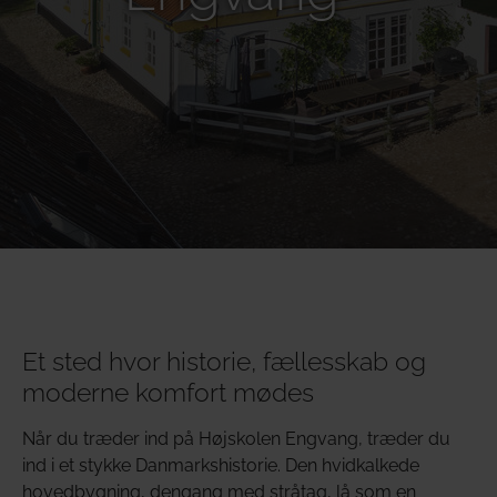
Et sted hvor historie, fællesskab og
moderne komfort mødes
Når du træder ind på Højskolen Engvang, træder du
ind i et stykke Danmarkshistorie. Den hvidkalkede
hovedbygning, dengang med stråtag, lå som en