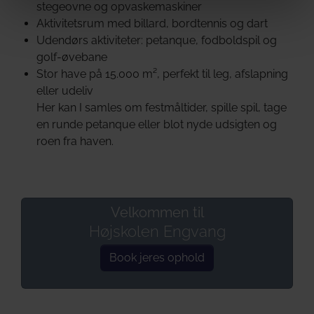
stegeovne og opvaskemaskiner
Aktivitetsrum med billard, bordtennis og dart
Udendørs aktiviteter: petanque, fodboldspil og
golf-øvebane
Stor have på 15.000 m², perfekt til leg, afslapning
eller udeliv
Her kan I samles om festmåltider, spille spil, tage
en runde petanque eller blot nyde udsigten og
roen fra haven.
Velkommen til
Højskolen Engvang
Book jeres ophold