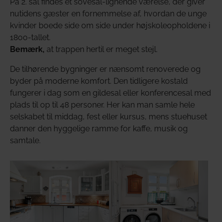
På 2. sal findes et sovesal-lignende værelse, der giver
nutidens gæster en fornemmelse af, hvordan de unge
kvinder boede side om side under højskoleopholdene i
1800-tallet.
Bemærk,
at trappen hertil er meget stejl.
De tilhørende bygninger er nænsomt renoverede og
byder på moderne komfort. Den tidligere kostald
fungerer i dag som en gildesal eller konferencesal med
plads til op til 48 personer. Her kan man samle hele
selskabet til middag, fest eller kursus, mens stuehuset
danner den hyggelige ramme for kaffe, musik og
samtale.
Show larger version
Show larger version