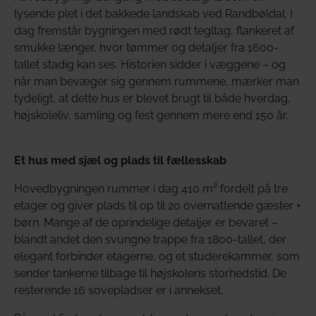
lysende plet i det bakkede landskab ved Randbøldal. I
dag fremstår bygningen med rødt tegltag, flankeret af
smukke længer, hvor tømmer og detaljer fra 1600-
tallet stadig kan ses. Historien sidder i væggene – og
når man bevæger sig gennem rummene, mærker man
tydeligt, at dette hus er blevet brugt til både hverdag,
højskoleliv, samling og fest gennem mere end 150 år.
Et hus med sjæl og plads til fællesskab
Hovedbygningen rummer i dag 410 m² fordelt på tre
etager og giver plads til op til 20 overnattende gæster +
børn. Mange af de oprindelige detaljer er bevaret –
blandt andet den svungne trappe fra 1800-tallet, der
elegant forbinder etagerne, og et studerekammer, som
sender tankerne tilbage til højskolens storhedstid. De
resterende 16 sovepladser er i annekset.