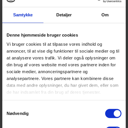
pauser, gode snakke og små, uformelle forhandlinger. I
stueetagen er der ligeledes indrettet et stort moderne
Samtykke
Detaljer
Om
landkøkken med alle nødvendige faciliteter som 3
køleskabe og en industriopvasker. Derudover er der
indrettet 2 opholdsstuer, som kan bruges til alt fra
Denne hjemmeside bruger cookies
møder til hyggeligt samvær.
Vi bruger cookies til at tilpasse vores indhold og
annoncer, til at vise dig funktioner til sociale medier og til
Show larger version
Show larger version
at analysere vores trafik. Vi deler også oplysninger om
din brug af vores website med vores partnere inden for
sociale medier, annonceringspartnere og
analysepartnere. Vores partnere kan kombinere disse
data med andre oplysninger, du har givet dem, eller som
de har indsamlet fra din brug af deres tjenester.
Show larger version
Show larger version
Samtykkevalg
Nødvendig