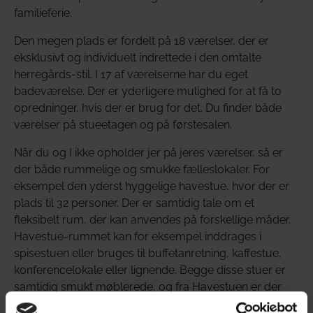
familieferie.
Den megen plads er fordelt på 18 værelser, der er
eksklusivt og individuelt indrettede i den omtalte
herregårds-stil. I 17 af værelserne har du eget
badeværelse. Der er yderligere mulighed for at få to
opredninger, hvis der er brug for det. Du finder både
værelser på stueetagen og på førstesalen.
Når du og I ikke opholder jer på jeres værelser, så er
der både rummelige og smukke fælleslokaler. For
eksempel den yderst hyggelige havestue, hvor der er
plads til 32 personer. Der er samtidig tale om et
fleksibelt rum, der kan anvendes på forskellige måder.
Havestue-rummet kan for eksempel inddrages i
spisestuen eller bruges til buffetanretning, kaffestue,
konferencelokale eller lignende. Begge disse stuer er
samtidig smukt møblerede, og fra Havestuen er der
udgang til den store naturhave, hvor der er plads til