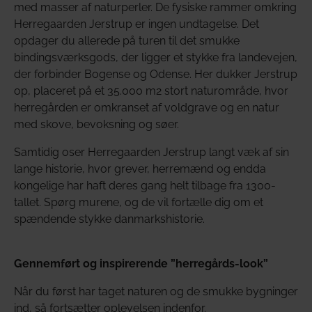
med masser af naturperler. De fysiske rammer omkring
Herregaarden Jerstrup er ingen undtagelse. Det
opdager du allerede på turen til det smukke
bindingsværksgods, der ligger et stykke fra landevejen,
der forbinder Bogense og Odense. Her dukker Jerstrup
op, placeret på et 35.000 m2 stort naturområde, hvor
herregården er omkranset af voldgrave og en natur
med skove, bevoksning og søer.
Samtidig oser Herregaarden Jerstrup langt væk af sin
lange historie, hvor grever, herremænd og endda
kongelige har haft deres gang helt tilbage fra 1300-
tallet. Spørg murene, og de vil fortælle dig om et
spændende stykke danmarkshistorie.
Gennemført og inspirerende ”herregårds-look”
Når du først har taget naturen og de smukke bygninger
ind, så fortsætter oplevelsen indenfor.