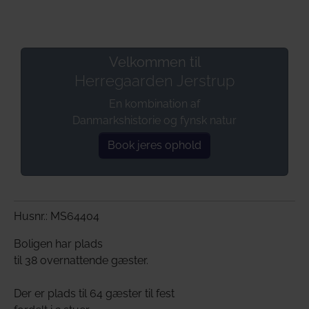
Velkommen til
Herregaarden Jerstrup
En kombination af
Danmarkshistorie og fynsk natur
Book jeres ophold
Husnr.: MS64404
Boligen har plads
til 38 overnattende gæster.
Der er plads til 64 gæster til fest