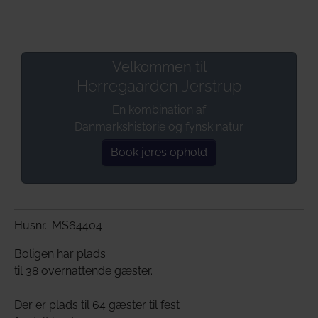
Velkommen til
Herregaarden Jerstrup
En kombination af
Danmarkshistorie og fynsk natur
Book jeres ophold
Husnr.: MS64404
Boligen har plads
til 38 overnattende gæster.
Der er plads til 64 gæster til fest