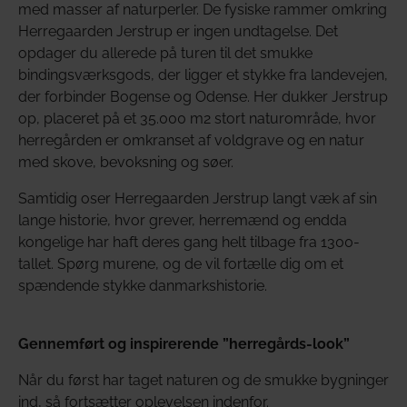
med masser af naturperler. De fysiske rammer omkring
Herregaarden Jerstrup er ingen undtagelse. Det
opdager du allerede på turen til det smukke
bindingsværksgods, der ligger et stykke fra landevejen,
der forbinder Bogense og Odense. Her dukker Jerstrup
op, placeret på et 35.000 m2 stort naturområde, hvor
herregården er omkranset af voldgrave og en natur
med skove, bevoksning og søer.
Samtidig oser Herregaarden Jerstrup langt væk af sin
lange historie, hvor grever, herremænd og endda
kongelige har haft deres gang helt tilbage fra 1300-
tallet. Spørg murene, og de vil fortælle dig om et
spændende stykke danmarkshistorie.
Gennemført og inspirerende ”herregårds-look”
Når du først har taget naturen og de smukke bygninger
ind, så fortsætter oplevelsen indenfor.