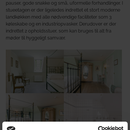
pauser, gode snakke og små, uformelle forhandlinger. I
stueetagen er der ligeledes indrettet et stort moderne
landkøkken med alle nødvendige faciliteter som 3
køleskabe og en industriopvasker. Derudover er der
indrettet 2 opholdsstuer, som kan bruges til alt fra
møder til hyggeligt samvær.
Show larger version
Show larger version
Show larger version
Show larger version