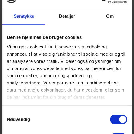
Show larger version
Show larger version
Samtykke
Detaljer
Om
Denne hjemmeside bruger cookies
Vi bruger cookies til at tilpasse vores indhold og
annoncer, til at vise dig funktioner til sociale medier og til
Show larger version
Show larger version
at analysere vores trafik. Vi deler også oplysninger om
din brug af vores website med vores partnere inden for
sociale medier, annonceringspartnere og
analysepartnere. Vores partnere kan kombinere disse
data med andre oplysninger, du har givet dem, eller som
de har indsamlet fra din brug af deres tjenester.
Show larger version
Show larger version
Samtykkevalg
Nødvendig