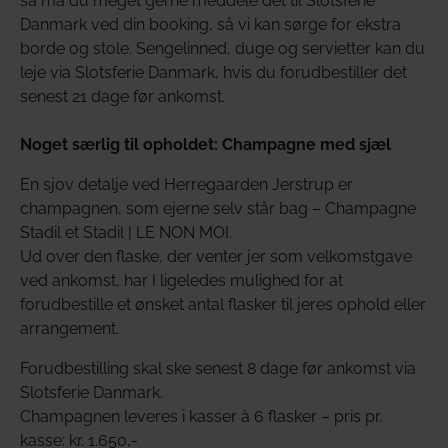
så må du meget gerne meddele det til Slotsferie
Danmark ved din booking, så vi kan sørge for ekstra
borde og stole. Sengelinned, duge og servietter kan du
leje via Slotsferie Danmark, hvis du forudbestiller det
senest 21 dage før ankomst.
Noget særlig til opholdet: Champagne med sjæl
En sjov detalje ved Herregaarden Jerstrup er
champagnen, som ejerne selv står bag – Champagne
Stadil et Stadil | LE NON MOI.
Ud over den flaske, der venter jer som velkomstgave
ved ankomst, har I ligeledes mulighed for at
forudbestille et ønsket antal flasker til jeres ophold eller
arrangement.
Forudbestilling skal ske senest 8 dage før ankomst via
Slotsferie Danmark.
Champagnen leveres i kasser à 6 flasker – pris pr.
kasse: kr. 1.650,-