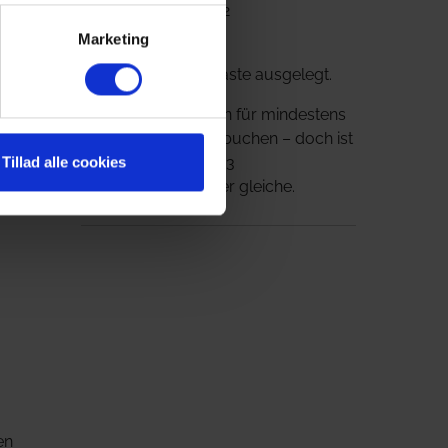
einen
Objektnr.: MS642502
it viel
Marketing
efinden
Das Objekt ist für
24 übernachtene Gäste ausgelegt.
Strandlyst kann man für mindestens
2 Übernachtungen buchen – doch ist
der Preis für 2 oder 3
Tillad alle cookies
Übernachtungen der gleiche.
en