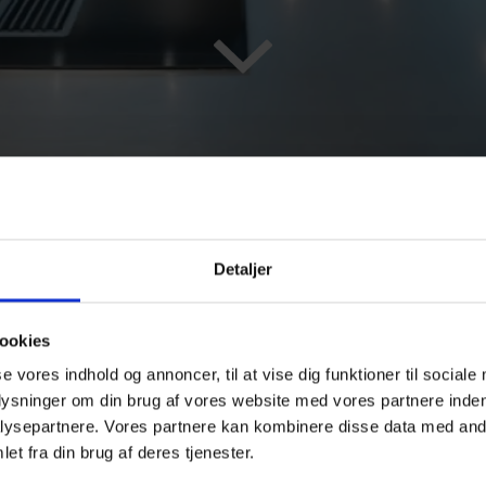
Detaljer
igenem "Badeland" dicht am schöne
ookies
se vores indhold og annoncer, til at vise dig funktioner til sociale
ebten Ferienhausgebiet Vejlby Fed bei Middelfart gelegen. D
plysninger om din brug af vores website med vores partnere inden
13 renoviert. Es enthält einen geräumigen, schönen
ysepartnere. Vores partnere kan kombinere disse data med andr
ur Pflege von Körper und Seele einlädt. Hier befinden sich 
et fra din brug af deres tjenester.
ine Sauna auf der „Insel“ in der Mitte des Pools. Zudem gibt