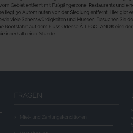
km vom Gebiet entfernt mit Fußgängerzone, Restaurants und ei
e liegt 30 Autominuten von der Siedlung entfernt. Hier gibt e
owie viele Sehenswürdigkeiten und Museen. Besuchen Sie d
ine Bootsfahrt auf dem Fluss Odense Å. LEGOLAND® eine der
ie innerhalb einer Stunde.
FRAGEN
Miet- und Zahlungskonditionen
o