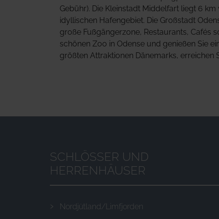
Gebühr). Die Kleinstadt Middelfart liegt 6 
idyllischen Hafengebiet. Die Großstadt Odens
große Fußgängerzone, Restaurants, Cafés s
schönen Zoo in Odense und genießen Sie e
größten Attraktionen Dänemarks, erreichen S
SCHLÖSSER UND
HERRENHÄUSER
Nordjütland/Limfjorden