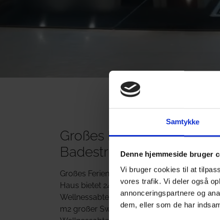
Samtykke
Großes Ferienhaus mit e
Badestrand
Denne hjemmeside bruger c
Vi bruger cookies til at tilpas
Großes Ferienhaus mit Swimmingpool im beli
vores trafik. Vi deler også o
Haus bietet 24 Personen Platz und wurde 20
annonceringspartnere og anal
Wellnessabteilung, der zum Entspannen und z
dem, eller som de har indsaml
m2 großer Swimmingpool, ein Whirlpool und e