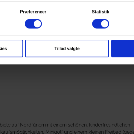
mer befinden sich eine große Sofaecke mit Fernseher sowie 
ibt es im Haus ein Esszimmer mit Platz für alle. Große Küche m
Præferencer
Statistik
 Gefrierraum zur Aufbewahrung von Lebensmitteln. Im Haus b
WC; 6 Zimmer mit Doppelbett und 6 Zimmer mit jeweils 2
 mit Gartenmöbeln und Grill.
ies
Tillad valgte
ebiete auf Nordfünen mit einem schönen, kinderfreundlichen
aufsmöglichkeiten, Minigolf und einem kleinen Freibad (geg