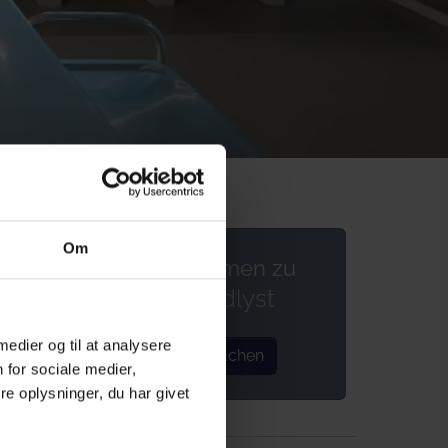
Om
Wilkommen zu
n
Strandlyst
 medier og til at analysere
as
Hier buchen
 for sociale medier,
e oplysninger, du har givet
ein 65
 es im