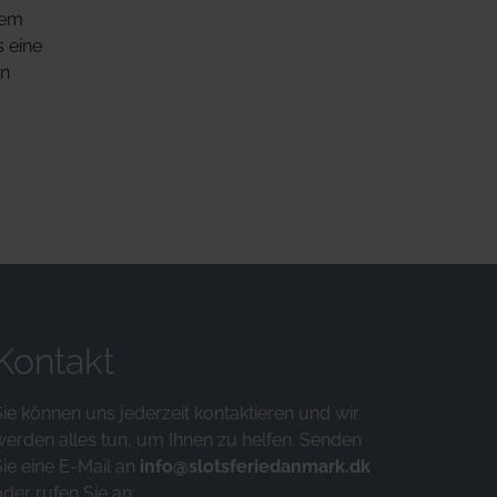
nem
s eine
en
Kontakt
Sie können uns jederzeit kontaktieren und wir
werden alles tun, um Ihnen zu helfen. Senden
Sie eine E-Mail an
info@slotsferiedanmark.dk
der rufen Sie an: