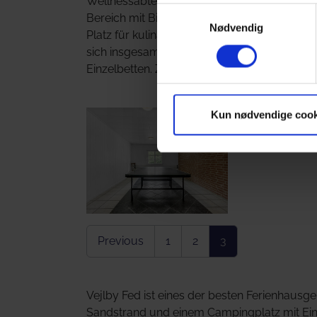
Wellnessabteilung eine Dusche. Im Wohnzim
Samtykkevalg
Bereich mit Billard und Tischtennis. Zudem g
Nødvendig
Platz für kulinarische Experimente und ein
sich insgesamt 12 Schlafräume mit Dusche/
Einzelbetten. Zum Haus gehört eine Terrasse
Show larger version
Kun nødvendige cook
Previous
1
2
3
Vejlby Fed ist eines der besten Ferienhausg
Sandstrand und einem Campingplatz mit Eink