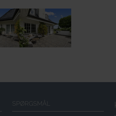
ion
Show larger version
SPØRGSMÅL