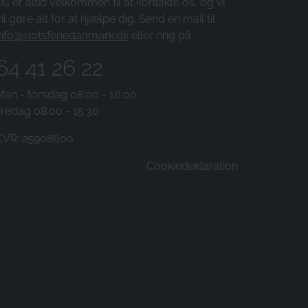
u er altid velkommen til at kontakte os, og vi
il gøre alt for at hjælpe dig. Send en mail til
info@slotsferiedanmark.dk
eller ring på:
64 41 26 22
Man - torsdag 08:00 - 16:00
Fredag 08:00 - 15:30
CVR: 25908600
Cookiedeklaration