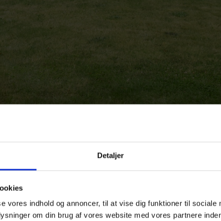
Detaljer
rd Gods
isk sjæl
ookies
se vores indhold og annoncer, til at vise dig funktioner til sociale
smukke fynske Boltinggaard Gods på Midtfyn og er et rummelig
plysninger om din brug af vores website med vores partnere inden
soner. Boligen står i dag utrolig smukt og moderne indrettet 