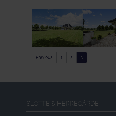
Show larger version
Show larger vers
Previous
1
2
3
SLOTTE & HERREGÅRDE