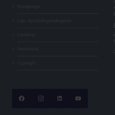
D
Husejerlogin
v
Leje- og betalingsbetingelser
Forsikring
Persondata
Copyright