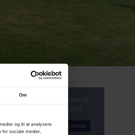
Om
Velkommen til
Alléhuset
 medier og til at analysere
Book jeres ophold
t og
 for sociale medier,
med