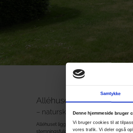
Samtykke
Alléhuset ved Boltinggaa
– naturskøn luksus med histor
Denne hjemmeside bruger c
Vi bruger cookies til at tilpas
Alléhuset ligger idyllisk placeret ved det 
vores trafik. Vi deler også o
stemningsfuldt feriehus med plads til 12 per